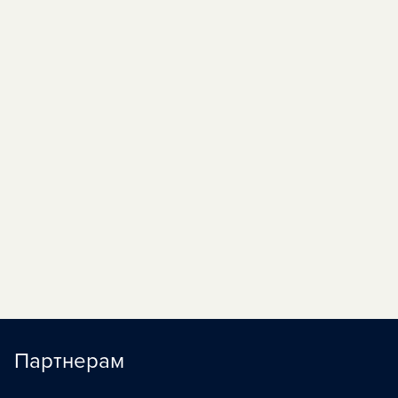
«По волне моей
02:30
П
памяти» (12+)
«Роли исполняют...
03:20
» (12+)
«На ночь глядя»
05:00
П
(16+)
«Наедине со всеми»
05:40
П
(16+)
«Жизнь как в кино»
06:30
П
(16+)
Партнерам