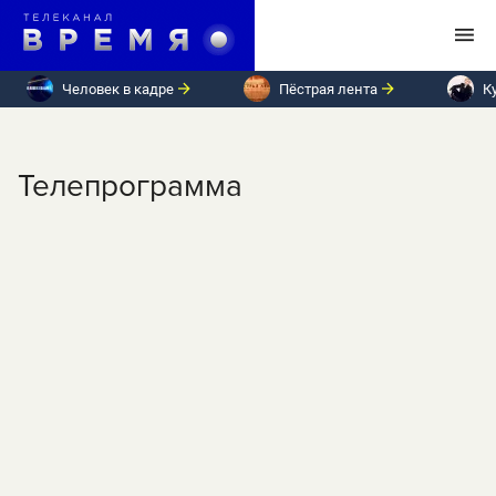
Человек в кадре
Пёстрая лента
К
Телепрограмма
ПН
ВТ
СР
ЧТ
ПТ
СБ
ВС
Понедельник, 8 июня