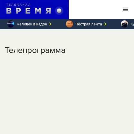
Человек в кадре
Пёстрая лента
К
Телепрограмма
ПН
ВТ
СР
ЧТ
ПТ
СБ
ВС
Четверг, 28 мая