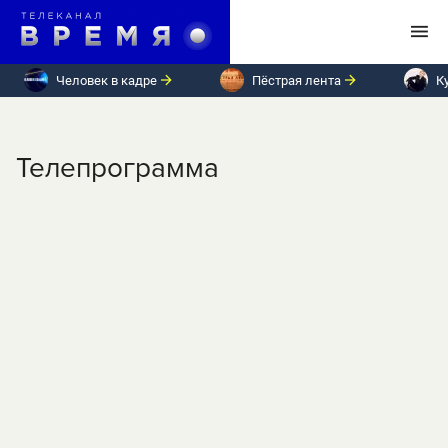
Человек в кадре
Пёстрая лента
К
Телепрограмма
ПН
ВТ
СР
ЧТ
ПТ
СБ
ВС
Суббота, 30 мая