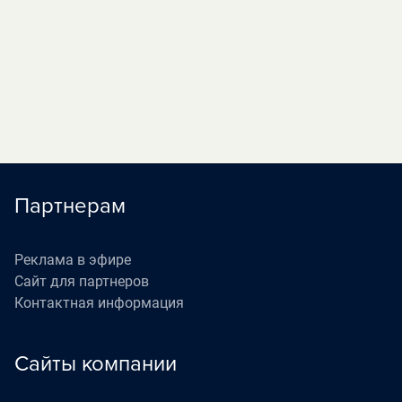
«Наедине со всеми»
05:40
П
(16+)
«Жизнь как в кино»
06:30
П
(12+)
Партнерам
Реклама в эфире
Сайт для партнеров
Контактная информация
Сайты компании