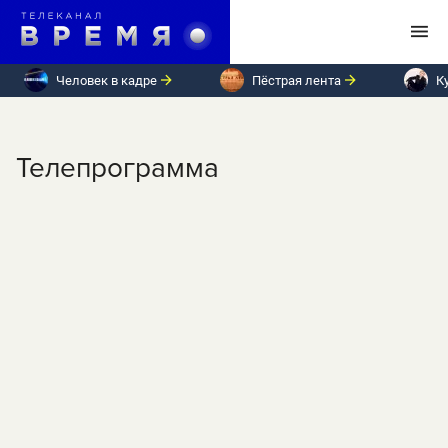
Человек в кадре
Пёстрая лента
К
Телепрограмма
ПН
ВТ
СР
ЧТ
ПТ
СБ
ВС
Воскресенье, 31 мая