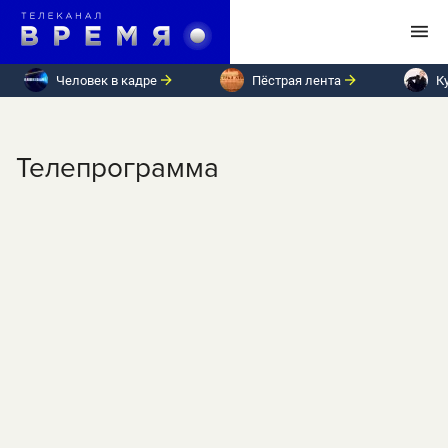
Человек в кадре
Пёстрая лента
К
Телепрограмма
ПН
ВТ
СР
ЧТ
ПТ
СБ
ВС
Среда, 3 июня